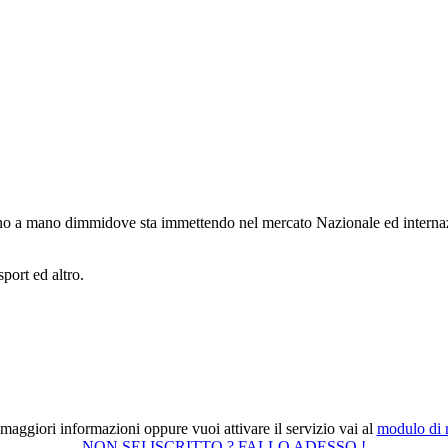
ano a mano dimmidove sta immettendo nel mercato Nazionale ed interna
sport ed altro.
maggiori informazioni oppure vuoi attivare il servizio vai al
modulo di r
NON SEI ISCRITTO ? FALLO ADESSO !