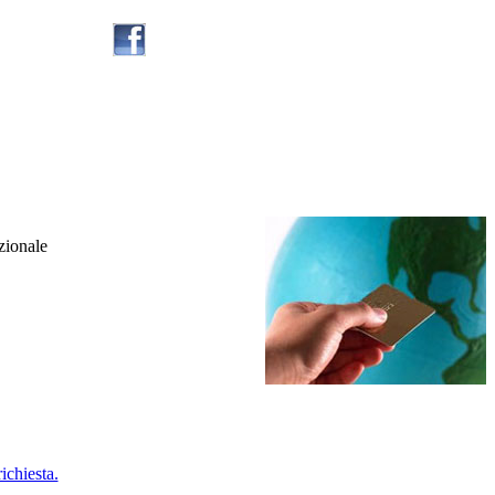
zionale
ichiesta.