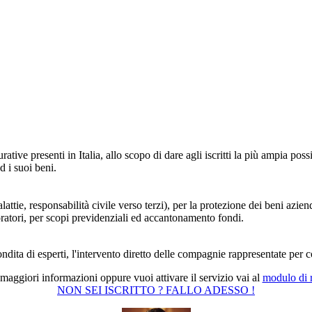
e presenti in Italia, allo scopo di dare agli iscritti la più ampia possib
d i suoi beni.
alattie, responsabilità civile verso terzi), per la protezione dei beni azie
oratori, per scopi previdenziali ed accantonamento fondi.
dita di esperti, l'intervento diretto delle compagnie rappresentate per con
maggiori informazioni oppure vuoi attivare il servizio vai al
modulo di r
NON SEI ISCRITTO ? FALLO ADESSO !