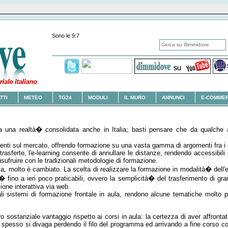
Sono le 9:7
TTI
METEO
TG24
MODULI
IL MURO
ANNUNCI
E-COMME
 una realtà� consolidata anche in Italia; basti pensare che da qualche ann
esenti sul mercato, offrendo formazione su una vasta gamma di argomenti fra i 
trasferte, l'e-learning consente di annullare le distanze, rendendo accessibili 
ufruire con le tradizionali metodologie di formazione.
, molto è cambiato. La scelta di realizzare la formazione in modalità� dell'e-
� fino a ieri poco praticabili, ovvero la semplicità� del trasferimento di grand
one interattiva via web.
onali sistemi di formazione frontale in aula, rendono alcune tematiche molto 
ltro sostanziale vantaggio rispetto ai corsi in aula: la certezza di aver affront
i spesso si divaga perdendo il filo del programma ed arrivando a fine corso c