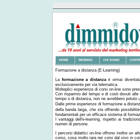
HOME
WEBMAIL
CHI SIAMO
CONTA
Formazione a distanza (E-Learning)
La
formazione a distanza
è ormai diventata
esclusivamente per via telematica.
Molteplici esperienze di corsi on-line sono pr
Con risparmio del tempo e di costi dovuti alle 
tempo o di distanza, non ne avrebbero potuto us
Dalle prime esperienze di formazione a distanza
della banda larga, che sta offrendo possibilità
fondamentali per un efficace sistema di formazi
I vantaggi dell'e-learning, rispetto ai tradizi
numeri di persone.
I percorsi didattici on-line offrono inoltre un a
corso, cosa molto rara nei corsi dal vivo in cu