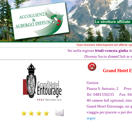
Le strutture affiliate
Vuoi ricevere informazioni ed offerte spec
Sei nella regione
friuli-venezia giulia
do
Diventa Socio dimmiClub se no
Grand Hotel 
Gorizia
Piazza S. Antonio, 2
Prov
Tel:
0481550235
Fax:
0
40 camere full optional, rist
Grand Hotel Entourage, un qu
viaggia per piacere o per do
segue