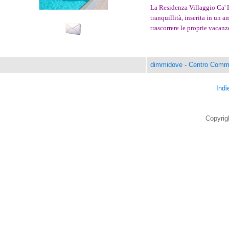
La Residenza Villaggio Ca' L
tranquillità, inserita in un 
trascorrere le proprie vacanze 
dimmidove
-
Centro Comme
Indi
Copyrig