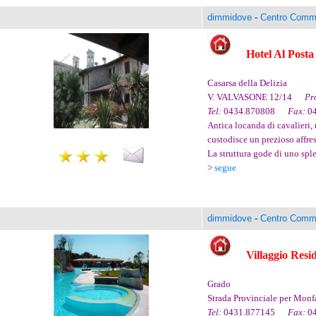
dimmidove
-
Centro Comme
Hotel Al Post
Casarsa della Delizia
V. VALVASONE 12/14
Pr
Tel:
0434.870808
Fax:
0
Antica locanda di cavalieri, 
custodisce un prezioso affre
La struttura gode di uno sple
>
segue
dimmidove
-
Centro Comme
Villaggio Res
Grado
Strada Provinciale per M
Tel:
0431.877145
Fax:
0