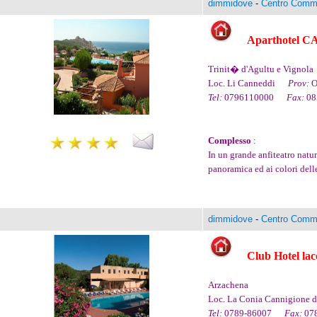
dimmidove
-
Centro Comme
Aparthotel 
Trinit� d'Agultu e Vignola
Loc. Li Canneddi
Prov:
O
Tel:
0796110000
Fax:
0
Complesso
:
In un grande anfiteatro natur
panoramica ed ai colori delle 
dimmidove
-
Centro Comme
Club Hotel lac
Arzachena
Loc. La Conia Cannigione
Tel:
0789-86007
Fax:
07