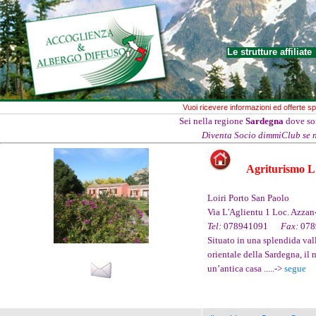
Le strutture affiliate
Vuoi ricevere informazioni ed offerte spec
Sei nella regione
Sardegna
dove so
Diventa Socio dimmiClub se no
Agriturismo L
Loiri Porto San Paolo
Via L'Aglientu 1 Loc. A
Tel:
078941091
Fax:
07
Situato in una splendida val
orientale della Sardegna, il 
un’antica casa .....->
segue