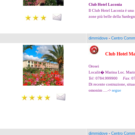
Club
Hotel Laconia
Il Club Hotel Laconia è una s
zone più belle della Sardegna
dimmidove
-
Centro Comme
Club Hotel M
Orosei
Localit� Marina Loc. Mar
Tel:
0784.999900
Fax:
0
Di recente costruzione, situa
omonim .....->
segue
dimmidove
-
Centro Comme