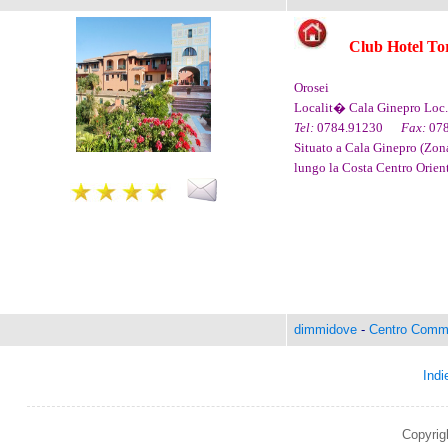
Club Hotel To
Orosei
Localit� Cala Ginepro Lo
Tel:
0784.91230
Fax:
07
Situato a Cala Ginepro (Zona
lungo la Costa Centro Orienta
dimmidove
-
Centro Comme
Indi
Copyrig