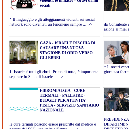
violenti, le minacce - Gravi danni
sociali
* Il linguaggio e gli atteggiamenti violenti sui social
network sono diventati un fenomeno sempre .....->
da Consulente i
azione ai miei a
GAZA - ISRAELE RISCHIA DI
CAUSARE UNA NUOVA
STAGIONE DI ODIO VERSO
GLI EBREI
* I nostri espe
1. Israele ≠ tutti gli ebrei. Prima di tutto, è importante
giornataa forrma
separare lo Stato di Israele .....->
FIBROMIALGIA - CURE
TERMALI - PALESTRE -
BUDGET PER ATTIVITA'
FISICA - SERVIZIO SANITARIO
NAZIONALE
PRESIDENZA 
le cure termali possono essere prescritte dal medico e
DIPARTIMEN