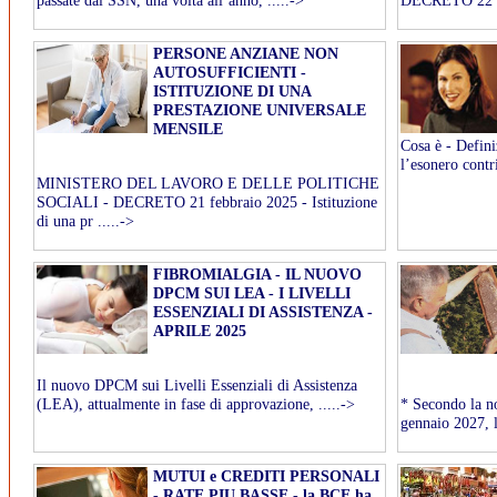
passate dal SSN, una volta all’anno, .....->
DECRETO 22 no
PERSONE ANZIANE NON
AUTOSUFFICIENTI -
ISTITUZIONE DI UNA
PRESTAZIONE UNIVERSALE
MENSILE
Cosa è - Defini
l’esonero contr
MINISTERO DEL LAVORO E DELLE POLITICHE
SOCIALI - DECRETO 21 febbraio 2025 - Istituzione
di una pr .....->
FIBROMIALGIA - IL NUOVO
DPCM SUI LEA - I LIVELLI
ESSENZIALI DI ASSISTENZA -
APRILE 2025
​Il nuovo DPCM sui Livelli Essenziali di Assistenza
(LEA), attualmente in fase di approvazione, .....->
​* Secondo la n
gennaio 2027, l'
MUTUI e CREDITI PERSONALI
- RATE PIU BASSE - la BCE ha