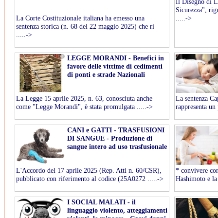
Il Disegno di 
Sicurezza", rig
La Corte Costituzionale italiana ha emesso una
.....->
sentenza storica (n. 68 del 22 maggio 2025) che ri
.....->
LEGGE MORANDI - Benefici in
favore delle vittime di cedimenti
di ponti e strade Nazionali
La Legge 15 aprile 2025, n. 63, conosciuta anche
La sentenza Cap
come "Legge Morandi", è stata promulgata .....->
rappresenta un p
CANI e GATTI - TRASFUSIONI
DI SANGUE - Produzione di
sangue intero ad uso trasfusionale
L'Accordo del 17 aprile 2025 (Rep. Atti n. 60/CSR),
* convivere con
pubblicato con riferimento al codice (25A0272 .....->
Hashimoto e la 
I SOCIAL MALATI - il
linguaggio violento, atteggiamenti