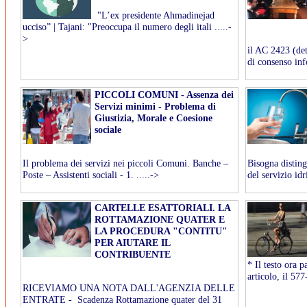
"L’ex presidente Ahmadinejad
ucciso” | Tajani: "Preoccupa il numero degli itali .....-
>
il AC 2423 (det
di consenso inf
PICCOLI COMUNI - Assenza dei
Servizi minimi - Problema di
Giustizia, Morale e Coesione
sociale
Il problema dei servizi nei piccoli Comuni. Banche –
Bisogna disting
Poste – Assistenti sociali - 1. .....->
del servizio idr
CARTELLE ESATTORIALI. LA
ROTTAMAZIONE QUATER E
LA PROCEDURA "CONTITU"
PER AIUTARE IL
CONTRIBUENTE
* Il testo ora 
articolo, il 577-
RICEVIAMO UNA NOTA DALL'AGENZIA DELLE
ENTRATE - Scadenza Rottamazione quater del 31