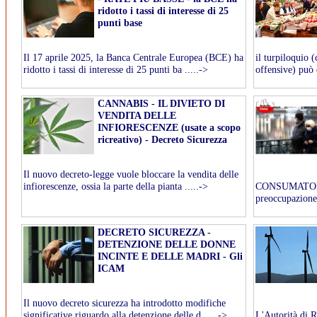
ridotto i tassi di interesse di 25
punti base
Il 17 aprile 2025, la Banca Centrale Europea (BCE) ha
il turpiloquio (
ridotto i tassi di interesse di 25 punti ba .....->
offensive) può e
CANNABIS - IL DIVIETO DI
VENDITA DELLE
INFIORESCENZE (usate a scopo
ricreativo) - Decreto Sicurezza
Il nuovo decreto-legge vuole bloccare la vendita delle
infiorescenze, ossia la parte della pianta .....->
CONSUMATORI =
preoccupazione 
DECRETO SICUREZZA -
DETENZIONE DELLE DONNE
INCINTE E DELLE MADRI - Gli
ICAM
Il nuovo decreto sicurezza ha introdotto modifiche
significative riguardo alla detenzione delle d .....->
L'Autorità di 